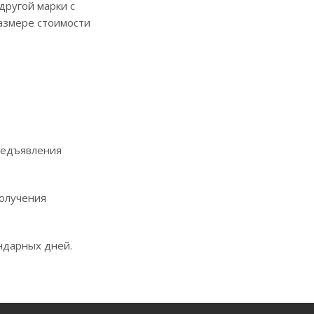
другой марки с
размере стоимости
редъявления
получения
ндарных дней.