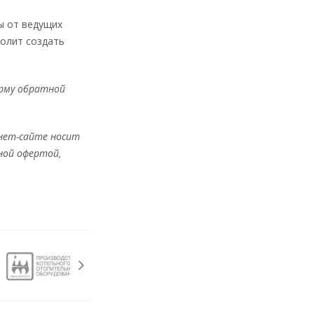
ы от ведущих
олит создать
орму обратной
нет-сайте носит
ной офертой,