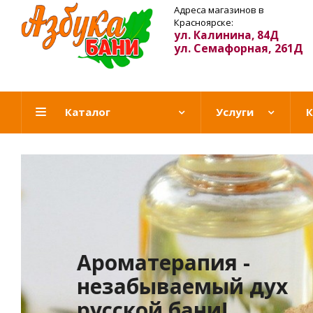
Адреса магазинов в
Красноярске:
ул. Калинина, 84Д
ул. Семафорная, 261Д
Каталог
Услуги
К
Виртуальная экскур
по магазину