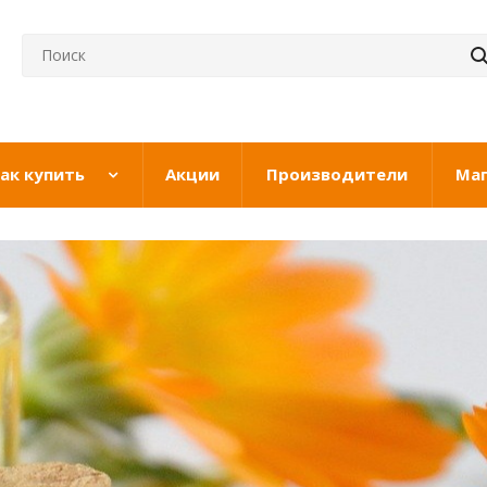
ак купить
Акции
Производители
Ма
сия