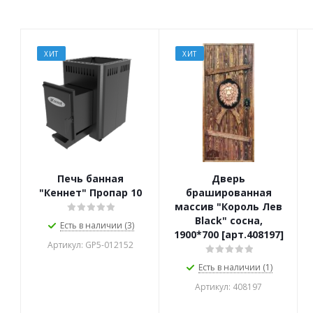
ХИТ
ХИТ
Печь банная
Дверь
"Кеннет" Пропар 10
брашированная
массив "Король Лев
Black" сосна,
Есть в наличии (3)
1900*700 [арт.408197]
Артикул: GP5-012152
Есть в наличии (1)
Артикул: 408197