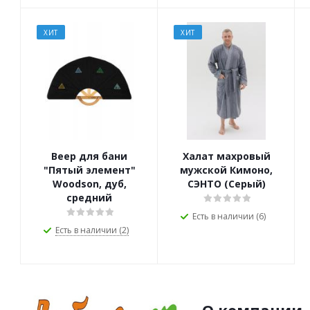
ХИТ
ХИТ
Веер для бани
Халат махровый
"Пятый элемент"
мужской Кимоно,
Woodson, дуб,
СЭНТО (Серый)
средний
Есть в наличии (6)
Есть в наличии (2)