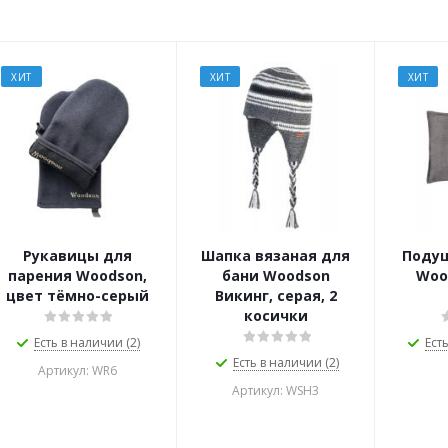
ХИТ
ХИТ
ХИТ
Рукавицы для
Шапка вязаная для
Подуш
парения Woodson,
бани Woodson
Woo
цвет тёмно-серый
Викинг, серая, 2
косички
Есть в наличии (2)
Ест
Есть в наличии (2)
Артикул: WR6
Артикул: WSH3