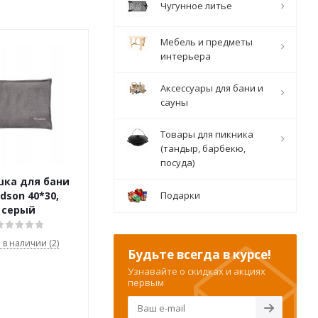
Чугунное литье
Мебель и предметы
интерьера
Аксессуары для бани и
сауны
Товары для пикника
(тандыр, барбекю,
посуда)
ка для бани
dson 40*30,
Подарки
серый
ь в наличии (2)
Будьте всегда в курсе!
Узнавайте о скидках и акциях
первым