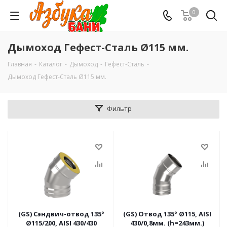
0
Дымоход Гефест-Сталь Ø115 мм.
Главная
-
Каталог
-
Дымоход
-
Гефест-Сталь
-
Дымоход Гефест-Сталь Ø115 мм.
Фильтр
(GS) Сэндвич-отвод 135°
(GS) Отвод 135° Ø115, AISI
Ø115/200, AISI 430/430
430/0,8мм. (h=243мм.)