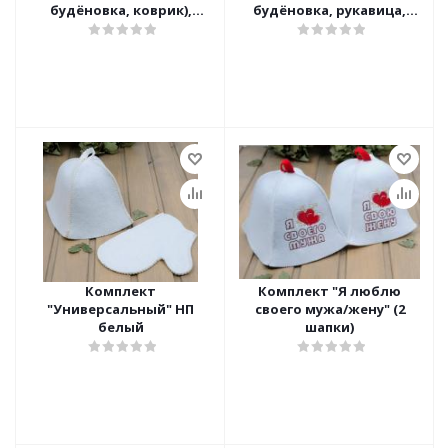
будёновка, коврик),
будёновка, рукавица,
войлок
коврик)
Комплект
Комплект "Я люблю
"Универсальный" НП
своего мужа/жену" (2
белый
шапки)