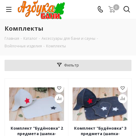
0
Комплекты
Главная
-
Каталог
-
Аксессуары для бани и сауны
-
Войлочные изделия
-
Комплекты
Фильтр
Комплект "Будёновка" 2
Комплект "Будёновка" 3
предмета (шапка-
предмета (шапка-